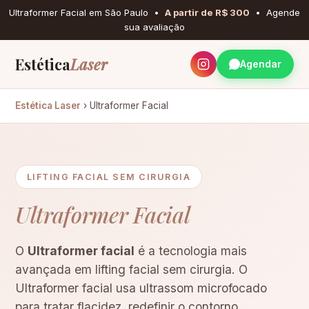
Ultraformer Facial em São Paulo •
A partir de R$ 300
• Agende
sua avaliação
Estética
Laser
Agendar
Estética Laser
› Ultraformer Facial
LIFTING FACIAL SEM CIRURGIA
Ultraformer Facial
O
Ultraformer facial
é a tecnologia mais
avançada em lifting facial sem cirurgia. O
Ultraformer facial usa ultrassom microfocado
para tratar flacidez, redefinir o contorno