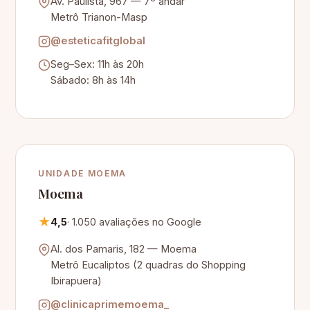
Av. Paulista, 967 — 7º andar
Metrô Trianon-Masp
@esteticafitglobal
Seg–Sex: 11h às 20h
Sábado: 8h às 14h
UNIDADE MOEMA
Moema
★
4,5
· 1.050 avaliações no Google
Al. dos Pamaris, 182 — Moema
Metrô Eucaliptos (2 quadras do Shopping
Ibirapuera)
@clinicaprimemoema_