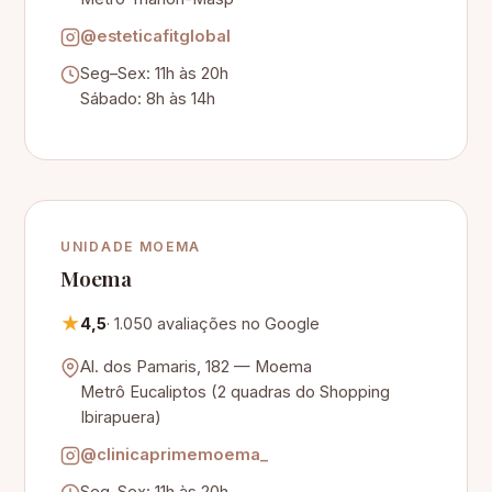
@esteticafitglobal
Seg–Sex: 11h às 20h
Sábado: 8h às 14h
UNIDADE MOEMA
Moema
★
4,5
· 1.050 avaliações no Google
Al. dos Pamaris, 182 — Moema
Metrô Eucaliptos (2 quadras do Shopping
Ibirapuera)
@clinicaprimemoema_
Seg–Sex: 11h às 20h