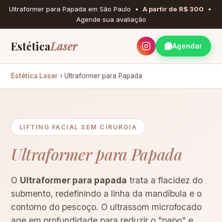
Ultraformer para Papada em São Paulo •
A partir de R$ 300
•
Agende sua avaliação
Estética
Laser
Agendar
Estética Laser
› Ultraformer para Papada
LIFTING FACIAL SEM CIRURGIA
Ultraformer para Papada
O
Ultraformer para papada
trata a flacidez do
submento, redefinindo a linha da mandíbula e o
contorno do pescoço. O ultrassom microfocado
age em profundidade para reduzir o "papo" e