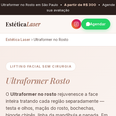
Ultraformer no Rosto em São Paulo •
A partir de R$ 300
• Agende
sua avaliação
Estética
Laser
Agendar
Estética Laser
› Ultraformer no Rosto
LIFTING FACIAL SEM CIRURGIA
Ultraformer Rosto
O
Ultraformer no rosto
rejuvenesce a face
inteira tratando cada região separadamente —
testa e olhos, maçãs do rosto, bochechas,
bigode chinês, linha da mandíbula e papada. Em